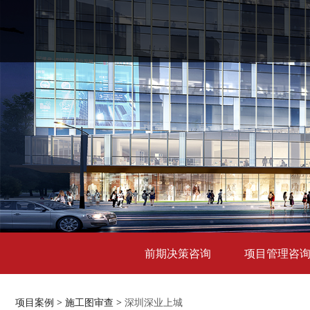
前期决策咨询
项目管理咨
项目案例
>
施工图审查
>
深圳深业上城