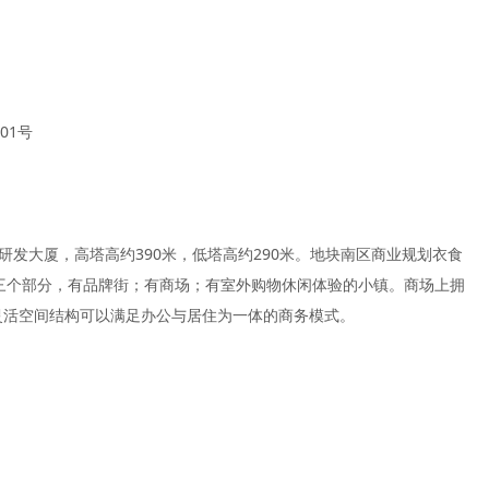
01号
研发大厦，高塔高约390米，低塔高约290米。地块南区商业规划衣食
括三个部分，有品牌街；有商场；有室外购物休闲体验的小镇。商场上拥
的灵活空间结构可以满足办公与居住为一体的商务模式。