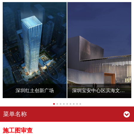
广场
深圳宝安中心区滨海文化公园（一期）演艺中心
深圳深业上城
菜单名称
施工图审查