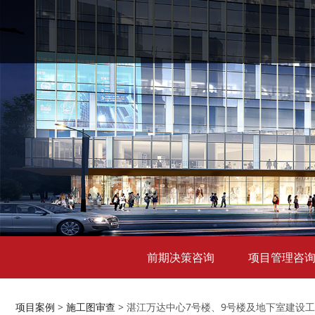
前期决策咨询
项目管理咨
项目案例
>
施工图审查
>
湛江万达中心7号楼、9号楼及地下室建设